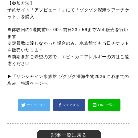
【参加方法】
予約サイト「
アソビュー！
」にて「ゾクゾク深海ツアーチケ
ット」を購入
※体験日の1週間前0：00～前日23：59までWeb販売を行い
ます
※定員数に達しなかった場合のみ、水族館でも当日チケット
を販売いたします
※前期参加ご希望の方で、エビ・カニアレルギーの方はご遠
慮ください
▶︎「サンシャイン水族館 ゾクゾク深海生物2026 これまでの
歩み」特設ページへ
ツイートする
シェアする
LINEで送る
記事一覧に戻る