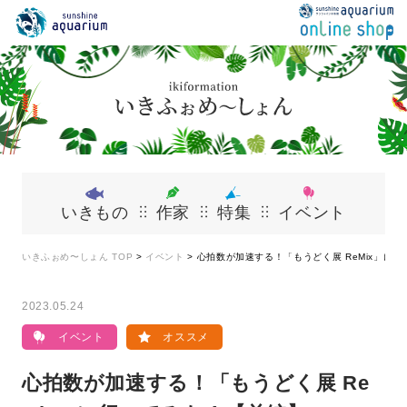
いきもの
作家
特集
イベント
いきふぉめ〜しょん TOP
>
イベント
>
心拍数が加速する！「もうどく展 ReMix」に
2023.05.24
イベント
オススメ
心拍数が加速する！「もうどく展 Re