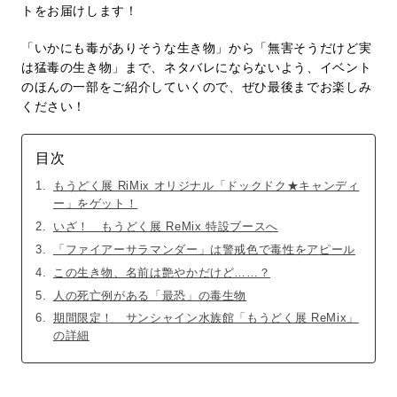
トをお届けします！
「いかにも毒がありそうな生き物」から「無害そうだけど実
は猛毒の生き物」まで、ネタバレにならないよう、イベント
のほんの一部をご紹介していくので、ぜひ最後までお楽しみ
ください！
目次
もうどく展 RiMix オリジナル「ドックドク★キャンディ
ー」をゲット！
いざ！ もうどく展 ReMix 特設ブースへ
「ファイアーサラマンダー」は警戒色で毒性をアピール
この生き物、名前は艶やかだけど……？
人の死亡例がある「最恐」の毒生物
期間限定！ サンシャイン水族館「もうどく展 ReMix」
の詳細