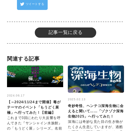
ツイートする
記事一覧に戻る
関連する記事
2024.06.17
2025.02.13
【～2024/11/24まで開催】毒が
奇妙奇怪、ヘンテコ深海生物に会
テーマのイベント「もうどく展
えると聞いて……「ゾクゾク深海
極」へ行ってみた！【前編】
生物2025」へ行ってみた！
これまで3回にわたり大反響を呼
深海には奇妙な見た目の生き物が
んできた『サンシャイン水族館』
たくさん生息していますが、過酷
の「もうどく展」シリーズ。名前