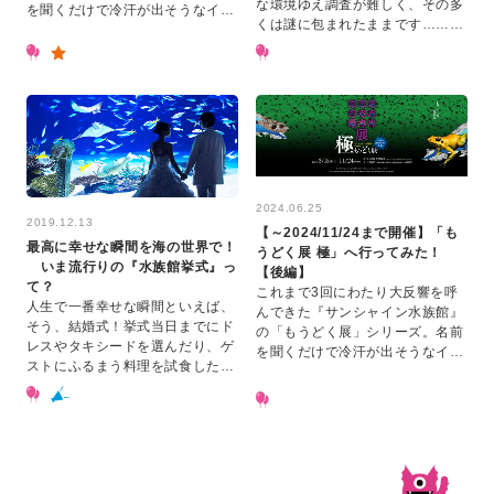
な環境ゆえ調査が難しく、その多
を聞くだけで冷汗が出そうなイベ
くは謎に包まれたままです……。
ントが、今年はこれまでの集大成
そこで！ サンシャイン水族館の
として、さらなるバージョンアッ
スタッフが実際に底引き網漁船に
プをして帰ってきまし…
乗り込み、ヘンテコな…
2024.06.25
2019.12.13
【～2024/11/24まで開催】「も
最高に幸せな瞬間を海の世界で！
うどく展 極」へ行ってみた！
いま流行りの『水族館挙式』っ
【後編】
て？
これまで3回にわたり大反響を呼
人生で一番幸せな瞬間といえば、
んできた『サンシャイン水族館』
そう、結婚式！挙式当日までにド
の「もうどく展」シリーズ。名前
レスやタキシードを選んだり、ゲ
を聞くだけで冷汗が出そうなイベ
ストにふるまう料理を試食した
ントが、今年はこれまでの集大成
り……式での動きを覚えたり、演
として、さらなるバージョンアッ
出を考えたり……。 大変な準備も
プをして帰ってきまし…
多いですが、そのどれ…