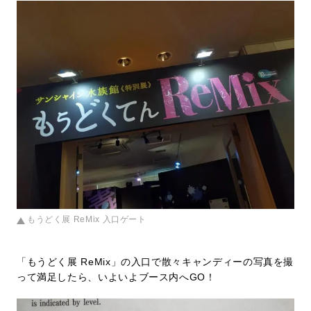
もうどく展 ReMix 入口ゲート
「もうどく展 ReMix」の入口で散々キャンディーの写真を撮
って満足したら、いよいよブース内へGO！