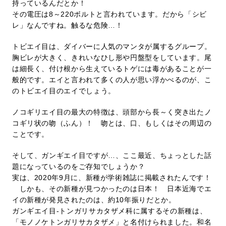
持っているんだとか！
その電圧は8～220ボルトと言われています。だから「シビ
レ」なんですね。触るな危険…！
トビエイ目は、ダイバーに人気のマンタが属するグループ。
胸ビレが大きく、きれいなひし形や円盤型をしています。尾
は細長く、付け根から生えているトゲには毒があることが一
般的です。エイと言われて多くの人が思い浮かべるのが、こ
のトビエイ目のエイでしょう。
ノコギリエイ目の最大の特徴は、頭部から長～く突き出たノ
コギリ状の吻（ふん）！ 吻とは、口、もしくはその周辺の
ことです。
そして、ガンギエイ目ですが…、ここ最近、ちょっとした話
題になっているのをご存知でしょうか？
実は、2020年9月に、新種が学術雑誌に掲載されたんです！
しかも、その新種が見つかったのは日本！ 日本近海でエ
イの新種が発見されたのは、約10年振りだとか。
ガンギエイ目-トンガリサカタザメ科に属するその新種は、
「モノノケトンガリサカタザメ」と名付けられました。和名