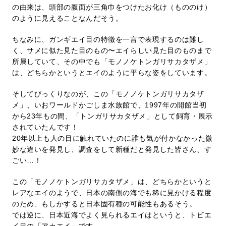
の由来は、頭部の腹面が三角巾をつけたお化け（もののけ）
のように見えることなんだそう。
ちなみに、ガンギエイ目の特徴を一言で表現するのは難し
く、サメに似た見た目のもの〜エイらしい見た目のものまで
所属していて、その中でも「モノノケトンガリサカタザメ」
は、どちらかというとエイのように平らな姿をしています。
そしてびっくりなのが、この「モノノケトンガリサカタザ
メ」、いおワールドかごしま水族館で、1997年の開館当初
から23年もの間、「トンガリサカタザメ」として飼育・展示
されていたんです！
20年以上も人の目に触れていたのに誰も気が付かなかった微
妙な違いを発見し、調査をして新種だと発見した皆さん、す
ごい…！
この「モノノケトンガリサカタザメ」は、どちらかというと
レアなエイのようで、日本の南側の海でも稀に見かける程度
のため、もしかすると日本固有種の可能性もあるそう。
では逆に、日本近海でよく見られるエイはというと、トビエ
イ目の「アカエイ」です。