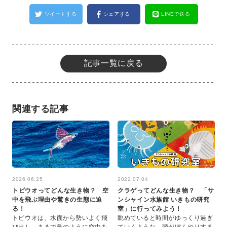
ツイートする
シェアする
LINEで送る
記事一覧に戻る
関連する記事
2026.06.25
2022.07.04
トビウオってどんな生き物？ 空
クラゲってどんな生き物？ 「サ
中を飛ぶ理由や驚きの生態に迫
ンシャイン水族館 いきもの研究
る！
室」に行ってみよう！
トビウオは、水面から勢いよく飛
眺めていると時間がゆっくり過ぎ
び出し、まるで鳥のように空中を
ていくような、頭がぼんやりする