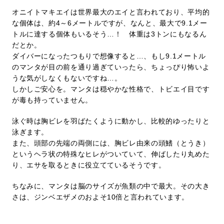
オニイトマキエイは世界最大のエイと言われており、平均的
な個体は、約4～6メートルですが、なんと、最大で9.1メー
トルに達する個体もいるそう…！ 体重は3トンにもなるん
だとか。
ダイバーになったつもりで想像すると…、もし9.1メートル
のマンタが目の前を通り過ぎていったら、ちょっぴり怖いよ
うな気がしなくもないですね…。
しかしご安心を。マンタは穏やかな性格で、トビエイ目です
が毒も持っていません。
泳ぐ時は胸ビレを羽ばたくように動かし、比較的ゆったりと
泳ぎます。
また、頭部の先端の両側には、胸ビレ由来の頭鰭（とうき）
というヘラ状の特殊なヒレがついていて、伸ばしたり丸めた
り、エサを取るときに役立てているそうです。
ちなみに、マンタは脳のサイズが魚類の中で最大。その大き
さは、ジンベエザメのおよそ10倍と言われています。