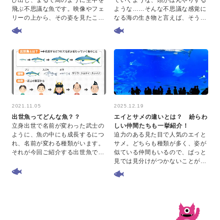
飛ぶ不思議な魚です。映像やフェ
ような……そんな不思議な感覚に
リーの上から、その姿を見たこと
なる海の生き物と言えば、そう、
がある方もいるでしょう。 トビウ
クラゲ。 水族館で見たことがある
オが魚でありながら空中を飛べる
方も多いかと思いますが、クラゲ
理由は、特別に進化…
って見ているとリラ…
2021.11.05
2025.12.19
出世魚ってどんな魚？？
エイとサメの違いとは？ 紛らわ
立身出世で名前が変わった武士の
しい仲間たちも一挙紹介！
ように、魚の中にも成長するにつ
迫力のある見た目で人気のエイと
れ、名前が変わる種類がいます。
サメ。どちらも種類が多く、姿が
それが今回ご紹介する出世魚で
似ている仲間もいるので、ぱっと
す！ 出世魚の名前の由来や種類、
見では見分けがつかないことがあ
代表的なブリ・スズキ・ボラの名
ります。 また「〇〇ザメ」という
前の変化と生態につい…
名前なのにエイだったり、エイで
もサメでもない生き…