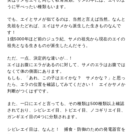
うに平べったい種類もいます。
でも、エイとサメが似てるのは、当然と言えば当然。なんと
先祖をたどれば、エイはサメから派生した生きものなんで
す！
1億5000年ほど前のジュラ紀、サメの祖先から現在のエイの
祖先となる生きものが派生したんだそう。
ただ、一点、決定的な違いが…！
エイはお腹にエラがあるのに対して、サメのエラはお腹では
なくて体の側面にあります。
もしも、「あれ、この子はエイかな？ サメかな？」と思っ
たら、エラの位置を確認してみてください！ エイかサメか
判断がつくはずです。
また、一口にエイと言っても、その種類は500種類以上確認
されており、シビレエイ目、トビエイ目、ノコギリエイ目、
ガンギエイ目の4つに分類されます。
シビレエイ目は、なんと！ 捕食・防御のための発電器官を